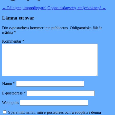
←
På’t igen, improdiggare!
Öppna tisdagsrep, ett lyckoknep!
→
Lämna ett svar
Din e-postadress kommer inte publiceras.
Obligatoriska fält är
märkta
*
Kommentar
*
Namn
*
E-postadress
*
Webbplats
Spara mitt namn, min e-postadress och webbplats i denna