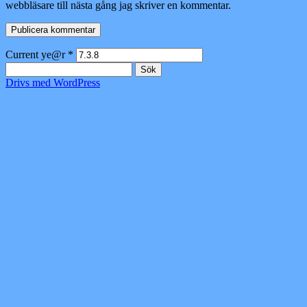
webbläsare till nästa gång jag skriver en kommentar.
Current ye@r
*
Sök
efter:
Drivs med WordPress